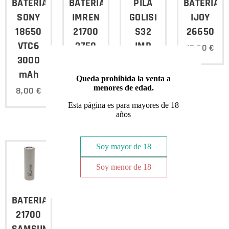
BATERIA
BATERIA
PILA
BATERIA
SONY
IMREN
GOLISI
IJOY
18650
21700
S32
26650
VTC6
3750
IMR
15,00
€
3000
mAh
20700
mAh
40a
3200
Queda prohibida la venta a
mAh
menores de edad.
8,00
€
13,00
€
12,00
€
Esta página es para mayores de 18
años
Soy mayor de 18
Soy menor de 18
BATERIA
21700
SAMSUNG