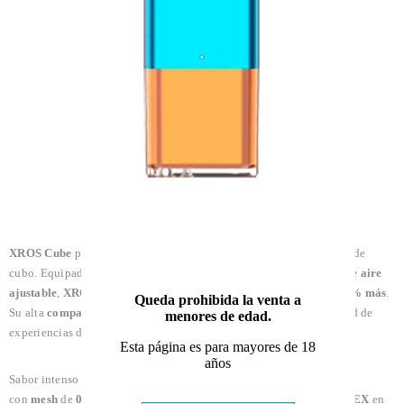
XROS Cube
presenta un dispositivo
MTL
ultra compacto en forma de
cubo. Equipado con tecnología de calentamiento
COREX
y
flujo de aire
ajustable
,
XROS CUBE
garantiza un sabor preciso que
dura un 50% más
.
Queda prohibida la venta a
Su alta
compatibilidad
con los pods XROS ofrece una gran variedad de
menores de edad.
experiencias de vapeo.
Esta página es para mayores de 18
años
Sabor intenso para un vapeo
MTL
definitivo, equipado
con
mesh
de
0.8Ω
y de
1.2Ω
con tecnología de calentamiento
COREX
en