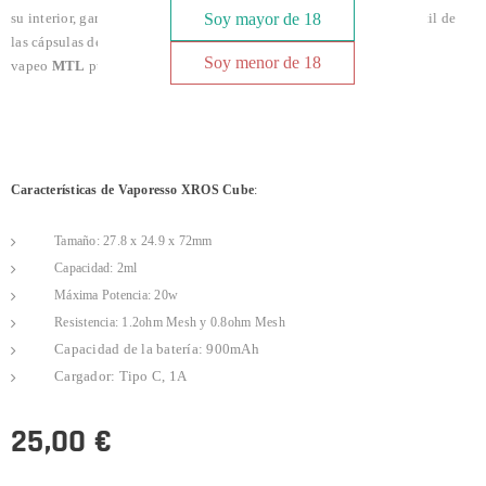
su interior, garantiza una precisión constante del sabor y una vida útil de
Soy mayor de 18
las cápsulas de
20 días
, proporcionando una experiencia de
Soy menor de 18
vapeo
MTL
pura.
Características de Vaporesso XROS Cube
:
Tamaño: 27.8 x 24.9 x 72mm
Capacidad: 2ml
Máxima Potencia: 20w
Resistencia: 1.2ohm Mesh y 0.8ohm Mesh
Capacidad de la batería: 900mAh
Cargador: Tipo C, 1A
25,00
€