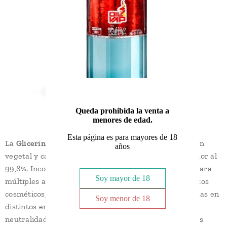
Queda prohibida la venta a
menores de edad.
Esta página es para mayores de 18
La
Glicerina Vegetal O4V
es una base líquida de origen
años
vegetal y calidad farmacéutica, con una pureza superior al
99,8%. Incolora, inodora y de textura densa, es ideal para
Soy mayor de 18
múltiples aplicaciones como la elaboración de productos
cosméticos, formulaciones técnicas o soluciones líquidas en
Soy menor de 18
distintos entornos profesionales. Su alta tolerancia,
neutralidad y composición sin aditivos ni conservantes