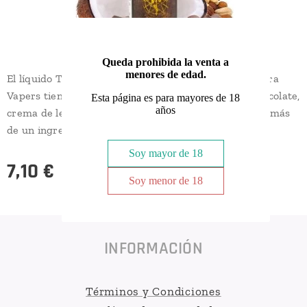
Queda prohibida la venta a
menores de edad.
El líquido Tormento Sales de Nicotina de Alquimia para
Vapers tiene un sabor dulce con notas de vainilla, chocolate,
Esta página es para mayores de 18
años
crema de leche y coco con toques de frutos secos, además
de un ingrediente secreto que conquistará
Soy mayor de 18
7,10
€
Soy menor de 18
INFORMACIÓN
Términos y Condiciones