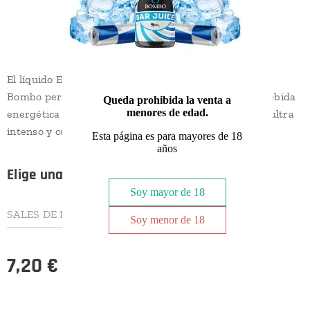
El líquido Energy Drink Ice de Bar Juice Nic Salts by
Bombo permite disfrutar del apreciado sabor de la bebida
Queda prohibida la venta a
menores de edad.
energética por excelencia, ahora en formato e-liquid ultra
intenso y con un agradable frescor.
Esta página es para mayores de 18
años
Elige una opción:
Soy mayor de 18
SALES DE NICOTINA
Soy menor de 18
7,20
€