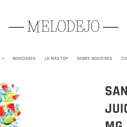
MELODEJO
S
NOVEDADES
LO MÁS TOP
SOBRE NOSOTROS
CO
SAN
JUI
MG