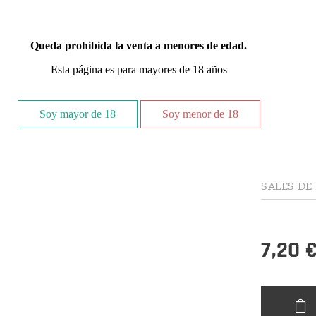
Queda prohibida la venta a menores de edad.
El
líquido
Esta página es para mayores de 18 años
combinació
perfectame
Soy mayor de 18
Soy menor de 18
Elige un
SALES DE
7,20