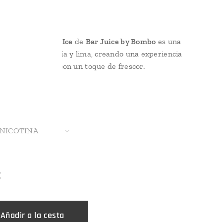
 Watermelon Lime Ice
de
Bar Juice by Bombo
es una
n de jugosa sandía y lima, creando una experiencia
nte equilibrada con un toque de frescor.
a opción:
 NICOTINA
€
Añadir a la cesta