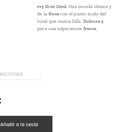
 Bar Salts Strawberry Kiwi 10ml.
Una mezcla clásica y
ectiva: la dulzura de la
fresa
con el punto ácido del
 una experiencia frutal que nunca falla.
Dulzura y
erfecta armonía, para una experiencia
fresca
,
y
adictiva
.
a opción:
 NICOTINA
€
Añadir a la cesta