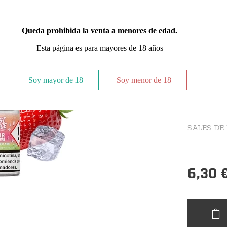
Just Juice
siempre ef
Queda prohibida la venta a menores de edad.
kiwi
crean
Esta página es para mayores de 18 años
acidez
en p
afrutada
Soy mayor de 18
Soy menor de 18
Elige un
SALES DE
6,30