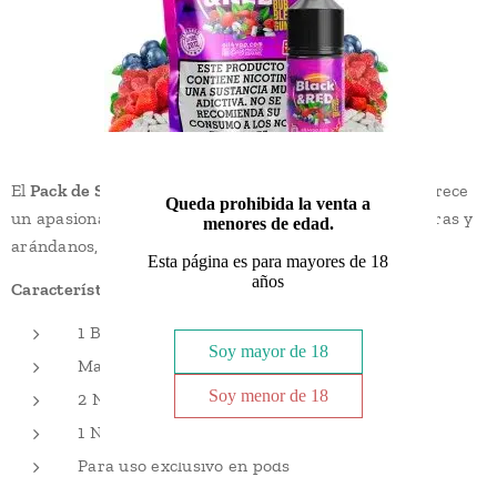
El
Pack de Sales Black & Red + NikoVaps de
Oil4Vap
ofrece
Queda prohibida la venta a
un apasionante sabor a chicle con aroma a fresas, moras y
menores de edad.
arándanos, con un toque de frescor mentolado.
Esta página es para mayores de 18
años
Características:
1 Botella de 30ml de aroma
Soy mayor de 18
Maceración: 1-3 dias
Soy menor de 18
2 NikoVaps de sales de nicotina a 20mg/ml
1 NikoVap de 50PG/50VG sin nicotina
Para uso exclusivo en pods