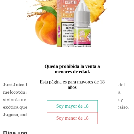
Queda prohibida la venta a
menores de edad.
Esta página es para mayores de 18
Just Juice Bar Salts Peach Pineapple 10ml.
La dulzura del
años
melocotón
se encuentra con la chispa de la
piña
en una
sinfonía de sabores tropicales. Una mezcla
refrescante
y
Soy mayor de 18
exótica
que te hará sentir como si estuvieras en el paraíso.
Jugoso
,
exótico
y
perfecto
para el día a día.
Soy menor de 18
Elige una opción: