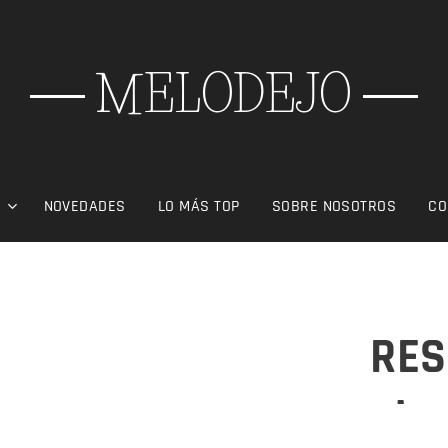
MELODEJO
S
NOVEDADES
LO MÁS TOP
SOBRE NOSOTROS
CO
RES
ohm