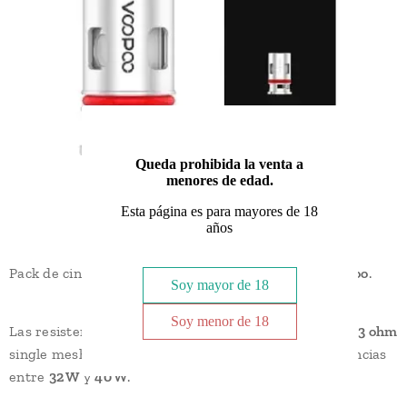
Queda prohibida la venta a
menores de edad.
Esta página es para mayores de 18
años
Pack de cinco resistencias
PnP VM1
de la marca
Voopoo
.
Soy mayor de 18
Soy menor de 18
Las resistencias
PnP VM1
tienen un rendimiento de
0,3 ohm
single mesh y están indicadas para trabajar con potencias
entre
32 W
y
40 W
.