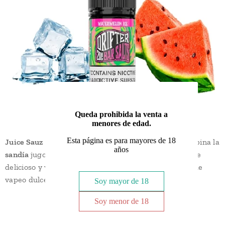
Queda prohibida la venta a
menores de edad.
Esta página es para mayores de 18
Juice Sauz Drifter Bar Watermelon Ice
. Su sabor combina la
años
sandía
jugosa con un acabado
helado
, creando un vape
delicioso y vigorizante. Proporciona una experiencia de
vapeo dulce y refrescante
Soy mayor de 18
Soy menor de 18